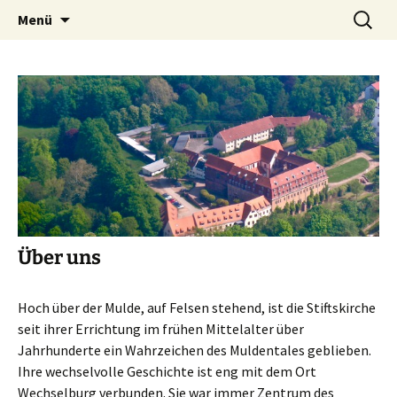
Verein der Freunde des Benediktinerklosters
Zum
Suchen
Gemeinsam für Wechselburg
Menü
Inhalt
nach:
Wechselburg e. V.
springen
Über uns
Hoch über der Mulde, auf Felsen stehend, ist die Stiftskirche
seit ihrer Errichtung im frühen Mittelalter über
Jahrhunderte ein Wahrzeichen des Muldentales geblieben.
Ihre wechselvolle Geschichte ist eng mit dem Ort
Wechselburg verbunden. Sie war immer Zentrum des