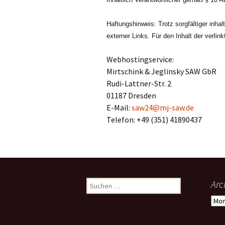
Haftungshinweis: Trotz sorgfältiger inhal
externer Links. Für den Inhalt der verlin
Webhostingservice:
Mirtschink & Jeglinsky SAW GbR
Rudi-Lattner-Str. 2
01187 Dresden
E-Mail:
saw24@mj-saw.de
Telefon: +49 (351) 41890437
Suchen
Arc
nach:
Arch