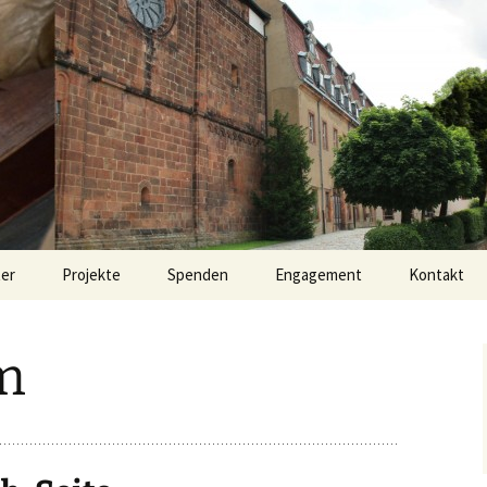
inerklosters Wechselburg e. V.
m für Wechselb
ter
Projekte
Spenden
Engagement
Kontakt
selburg –
Projekt „Torhaus“
„Torhaus“ – „Förderung
hichte mit Zukunft
Wechselburg
mit öffentlichen Mitteln“
m
Die Basilika
„Torhaus“ – „Förderung
mit kirchlichen und
privaten Mitteln“
Das Schloss