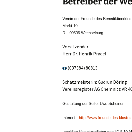
Betreiber der We
Verein der Freunde des Benediktinerklos
Markt 10
D – 09306 Wechselburg
Vorsitzender
Herr Dr. Henrik Pradel
(037384) 80813
Schatzmeisterin: Gudrun Döring
Vereinsregister AG Chemnitz VR 4
Gestaltung der Seite: Uwe Scheiner
Internet:
http://www.freunde-des-kloster
Inhaltlich Verantwortlicher gemäß § 10 A