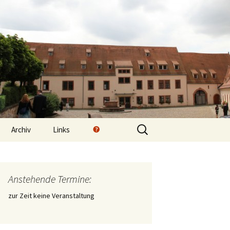
urg
Suchen
Impressum
Archiv
Links
nach:
Bildergalerie
Mitgliederversammlung
Datenschutzerklärung
2014
Anstehende Termine:
Mitgliederversammlung
2015
zur Zeit keine Veranstaltung
Exkursion am 21.05.16