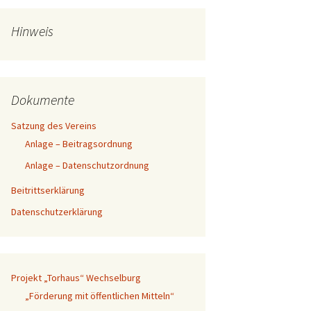
Mitgliederversammlung
2017
Hinweis
Exkursion am 10.06.17
Baufortschritt Torhaus
Dokumente
Mitgliederversammlung
2024
Satzung des Vereins
Anlage – Beitragsordnung
Anlage – Datenschutzordnung
Beitrittserklärung
Datenschutzerklärung
Projekt „Torhaus“ Wechselburg
„Förderung mit öffentlichen Mitteln“