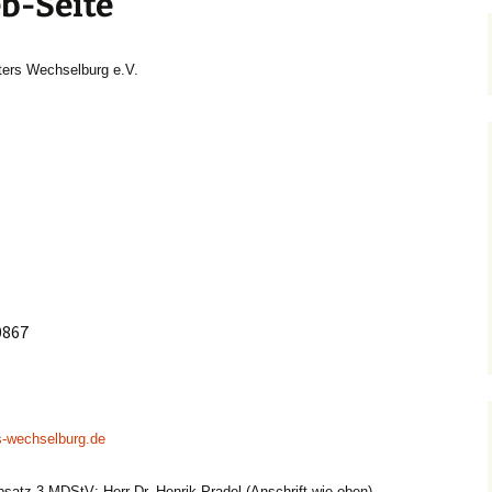
b-Seite
ters Wechselburg e.V.
0867
s-wechselburg.de
bsatz 3 MDStV: Herr Dr. Henrik Pradel (Anschrift wie oben)