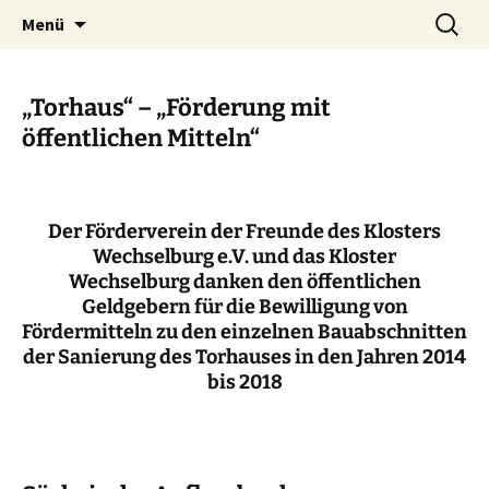
Verein der Freunde des Benediktinerklosters
Zum
Suchen
Gemeinsam für Wechselburg
Menü
Inhalt
nach:
Wechselburg e. V.
springen
„Torhaus“ – „Förderung mit
öffentlichen Mitteln“
Der Förderverein der Freunde des Klosters
Wechselburg e.V. und das Kloster
Wechselburg
danken den öffentlichen
Geldgebern für die Bewilligung von
Fördermitteln
zu den einzelnen Bauabschnitten
der Sanierung des Torhauses in den Jahren 2014
bis 2018